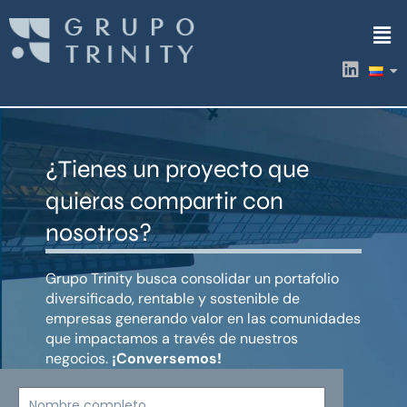
Ir
Men
al
contenido
L
i
n
k
e
d
¿Tienes un proyecto que
i
n
quieras compartir con
nosotros?
Grupo Trinity busca consolidar un portafolio
diversificado, rentable y sostenible de
empresas generando valor en las comunidades
que impactamos a través de nuestros
negocios.
¡Conversemos!
Nombre