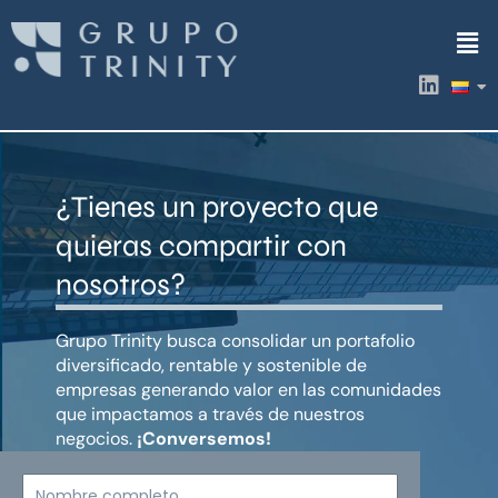
Ir
Men
al
contenido
L
i
n
k
e
d
¿Tienes un proyecto que
i
n
quieras compartir con
nosotros?
Grupo Trinity busca consolidar un portafolio
diversificado, rentable y sostenible de
empresas generando valor en las comunidades
que impactamos a través de nuestros
negocios.
¡Conversemos!
Nombre