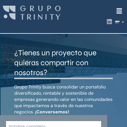
Ir
Men
al
contenido
L
i
n
k
e
d
¿Tienes un proyecto que
i
n
quieras compartir con
nosotros?
Grupo Trinity busca consolidar un portafolio
diversificado, rentable y sostenible de
empresas generando valor en las comunidades
que impactamos a través de nuestros
negocios.
¡Conversemos!
Nombre