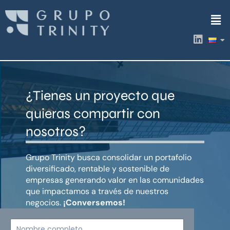
Ir
Men
al
contenido
L
i
n
k
e
d
¿Tienes un proyecto que
i
n
quieras compartir con
nosotros?
Grupo Trinity busca consolidar un portafolio
diversificado, rentable y sostenible de
empresas generando valor en las comunidades
que impactamos a través de nuestros
negocios.
¡Conversemos!
Nombre