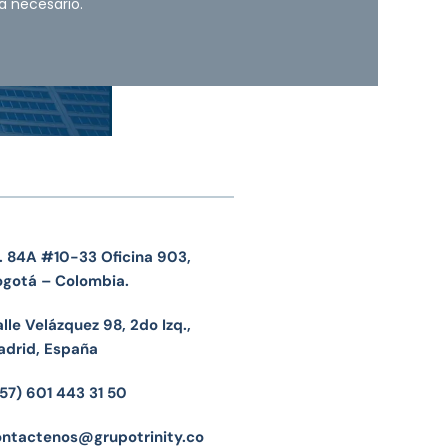
a necesario.
. 84A #10-33 Oficina 903,
ogotá – Colombia.
lle Velázquez 98, 2do Izq.,
adrid, España
57) 601 443 31 50
ontactenos@grupotrinity.co