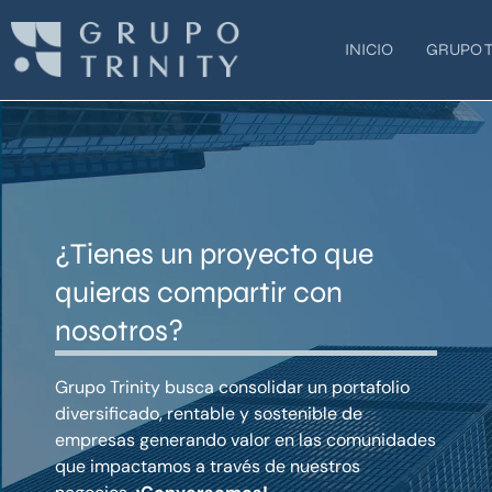
Ir
al
INICIO
GRUPO T
contenido
¿Tienes un proyecto que
quieras compartir con
nosotros?
Grupo Trinity busca consolidar un portafolio
diversificado, rentable y sostenible de
empresas generando valor en las comunidades
que impactamos a través de nuestros