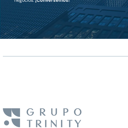
negocios.
¡Conversemos!