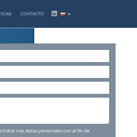
L
ICIAS
CONTACTO
i
n
k
e
d
i
n
ra tratar mis datos personales con el fin de