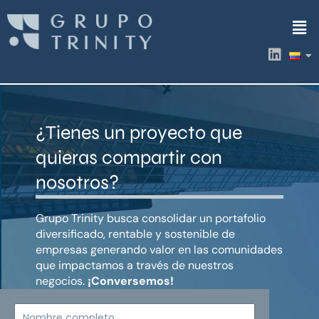
Ir
Men
al
contenido
L
i
n
k
e
d
¿Tienes un proyecto que
i
n
quieras compartir con
nosotros?
Grupo Trinity busca consolidar un portafolio
diversificado, rentable y sostenible de
empresas generando valor en las comunidades
que impactamos a través de nuestros
negocios.
¡Conversemos!
Nombre