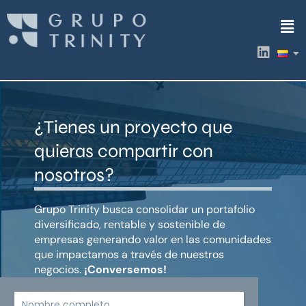
Ir
Men
al
contenido
L
i
n
k
e
d
¿Tienes un proyecto que
i
n
quieras compartir con
nosotros?
Grupo Trinity busca consolidar un portafolio
diversificado, rentable y sostenible de
empresas generando valor en las comunidades
que impactamos a través de nuestros
negocios.
¡Conversemos!
Nombre