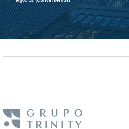
negocios.
¡Conversemos!