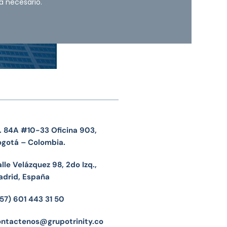
a necesario.
. 84A #10-33 Oficina 903,
ogotá – Colombia.
lle Velázquez 98, 2do Izq.,
adrid, España
57) 601 443 31 50
ontactenos@grupotrinity.co