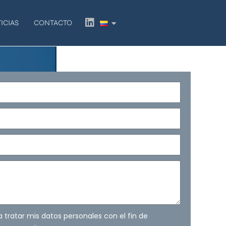
L
ICIAS
CONTACTO
i
n
k
e
d
i
n
ra tratar mis datos personales con el fin de