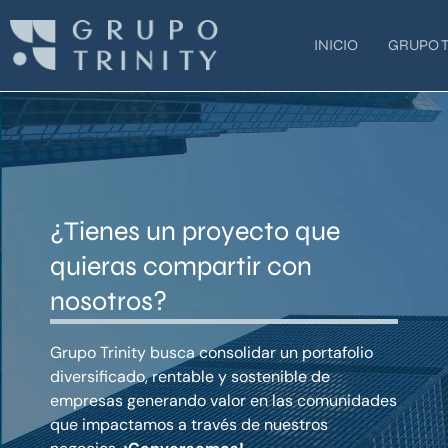
Ir
al
INICIO
GRUPO T
contenido
¿Tienes un proyecto que
quieras compartir con
nosotros?
Grupo Trinity busca consolidar un portafolio
diversificado, rentable y sostenible de
empresas generando valor en las comunidades
que impactamos a través de nuestros