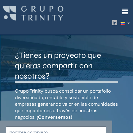
Ir
Men
al
contenido
L
i
n
k
e
d
¿Tienes un proyecto que
i
n
quieras compartir con
nosotros?
Grupo Trinity busca consolidar un portafolio
diversificado, rentable y sostenible de
empresas generando valor en las comunidades
que impactamos a través de nuestros
negocios.
¡Conversemos!
Nombre