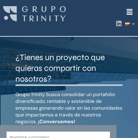
Ir
Men
al
contenido
L
i
n
k
e
d
¿Tienes un proyecto que
i
n
quieras compartir con
nosotros?
Grupo Trinity busca consolidar un portafolio
diversificado, rentable y sostenible de
empresas generando valor en las comunidades
que impactamos a través de nuestros
negocios.
¡Conversemos!
Nombre