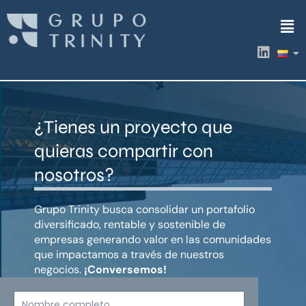
Ir
Men
al
contenido
L
i
n
k
e
d
¿Tienes un proyecto que
i
n
quieras compartir con
nosotros?
Grupo Trinity busca consolidar un portafolio
diversificado, rentable y sostenible de
empresas generando valor en las comunidades
que impactamos a través de nuestros
negocios.
¡Conversemos!
Nombre