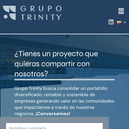
Ir
Men
al
contenido
L
i
n
k
e
d
¿Tienes un proyecto que
i
n
quieras compartir con
nosotros?
Grupo Trinity busca consolidar un portafolio
diversificado, rentable y sostenible de
empresas generando valor en las comunidades
que impactamos a través de nuestros
negocios.
¡Conversemos!
Nombre