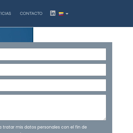
L
ICIAS
CONTACTO
i
n
k
e
d
i
n
ra tratar mis datos personales con el fin de