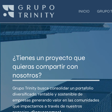
Ir
al
INICIO
GRUPO T
contenido
¿Tienes un proyecto que
quieras compartir con
nosotros?
Grupo Trinity busca consolidar un portafolio
diversificado, rentable y sostenible de
empresas generando valor en las comunidades
que impactamos a través de nuestros