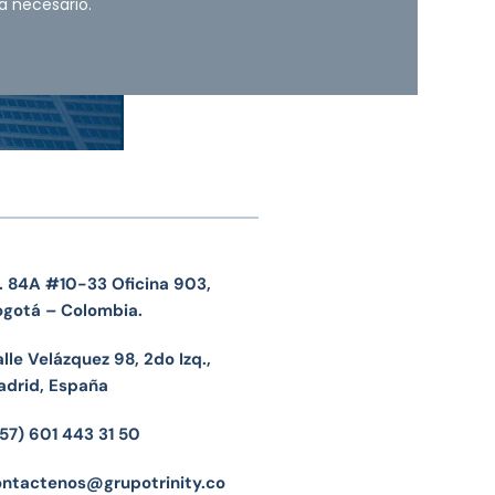
a necesario.
. 84A #10-33 Oficina 903,
ogotá – Colombia.
lle Velázquez 98, 2do Izq.,
adrid, España
57) 601 443 31 50
ontactenos@grupotrinity.co