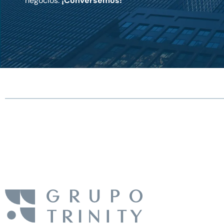
negocios.
¡Conversemos!