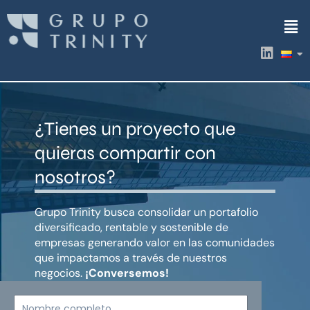
Ir
Men
al
contenido
L
i
n
k
e
d
¿Tienes un proyecto que
i
n
quieras compartir con
nosotros?
Grupo Trinity busca consolidar un portafolio
diversificado, rentable y sostenible de
empresas generando valor en las comunidades
que impactamos a través de nuestros
negocios.
¡Conversemos!
Nombre