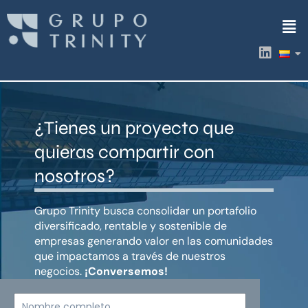
Ir
Men
al
contenido
L
i
n
k
e
d
¿Tienes un proyecto que
i
n
quieras compartir con
nosotros?
Grupo Trinity busca consolidar un portafolio
diversificado, rentable y sostenible de
empresas generando valor en las comunidades
que impactamos a través de nuestros
negocios.
¡Conversemos!
Nombre