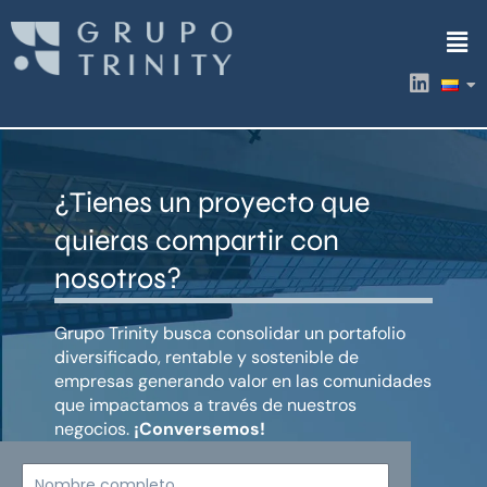
Ir
Men
al
contenido
L
i
n
k
e
d
¿Tienes un proyecto que
i
n
quieras compartir con
nosotros?
Grupo Trinity busca consolidar un portafolio
diversificado, rentable y sostenible de
empresas generando valor en las comunidades
que impactamos a través de nuestros
negocios.
¡Conversemos!
Nombre