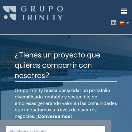
Ir
Men
al
contenido
L
i
n
k
e
d
¿Tienes un proyecto que
i
n
quieras compartir con
nosotros?
Grupo Trinity busca consolidar un portafolio
diversificado, rentable y sostenible de
empresas generando valor en las comunidades
que impactamos a través de nuestros
negocios.
¡Conversemos!
Nombre