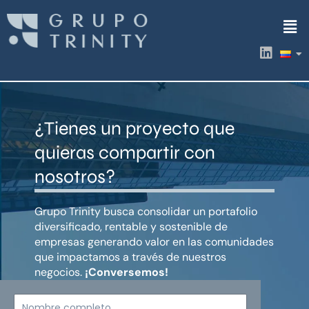
Ir
Men
al
contenido
L
i
n
k
e
d
¿Tienes un proyecto que
i
n
quieras compartir con
nosotros?
Grupo Trinity busca consolidar un portafolio
diversificado, rentable y sostenible de
empresas generando valor en las comunidades
que impactamos a través de nuestros
negocios.
¡Conversemos!
Nombre