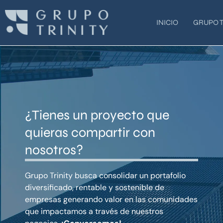
Ir
al
INICIO
GRUPO T
contenido
¿Tienes un proyecto que
quieras compartir con
nosotros?
Grupo Trinity busca consolidar un portafolio
diversificado, rentable y sostenible de
empresas generando valor en las comunidades
que impactamos a través de nuestros