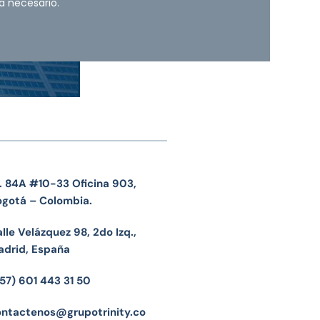
a necesario.
. 84A #10-33 Oficina 903,
ogotá – Colombia.
lle Velázquez 98, 2do Izq.,
adrid, España
57) 601 443 31 50
ontactenos@grupotrinity.co