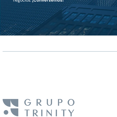
negocios.
¡Conversemos!