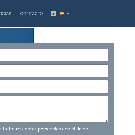
L
ICIAS
CONTACTO
i
n
k
e
d
i
n
ra tratar mis datos personales con el fin de