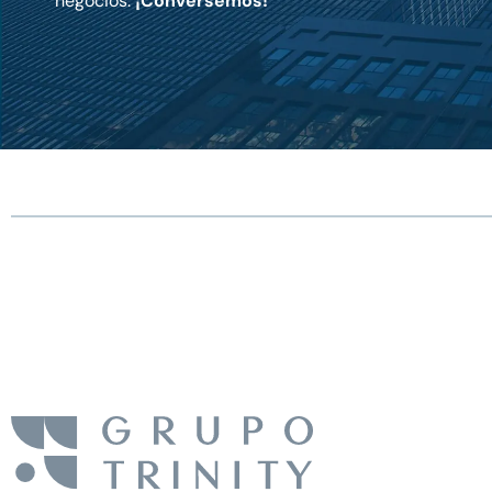
negocios.
¡Conversemos!