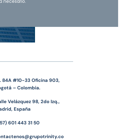
a necesario.
. 84A #10-33 Oficina 903,
ogotá – Colombia.
lle Velázquez 98, 2do Izq.,
adrid, España
57) 601 443 31 50
ontactenos@grupotrinity.co