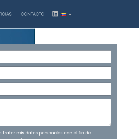
L
ICIAS
CONTACTO
i
n
k
e
d
i
n
ra tratar mis datos personales con el fin de