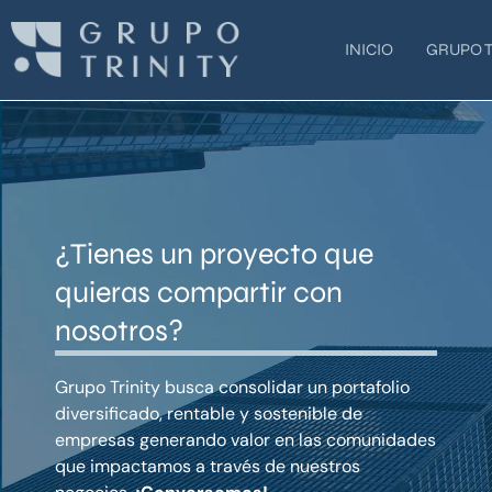
Ir
al
INICIO
GRUPO T
contenido
¿Tienes un proyecto que
quieras compartir con
nosotros?
Grupo Trinity busca consolidar un portafolio
diversificado, rentable y sostenible de
empresas generando valor en las comunidades
que impactamos a través de nuestros