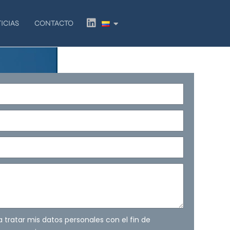
L
ICIAS
CONTACTO
i
n
k
e
d
i
n
ra tratar mis datos personales con el fin de