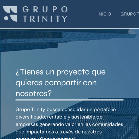
Ir
al
INICIO
GRUPO T
contenido
¿Tienes un proyecto que
quieras compartir con
nosotros?
Grupo Trinity busca consolidar un portafolio
diversificado, rentable y sostenible de
empresas generando valor en las comunidades
que impactamos a través de nuestros