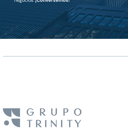
negocios.
¡Conversemos!