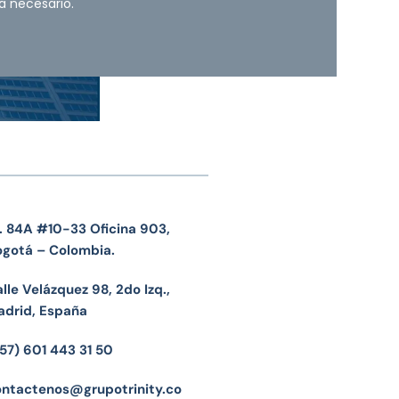
a necesario.
. 84A #10-33 Oficina 903,
ogotá – Colombia.
lle Velázquez 98, 2do Izq.,
adrid, España
57) 601 443 31 50
ontactenos@grupotrinity.co