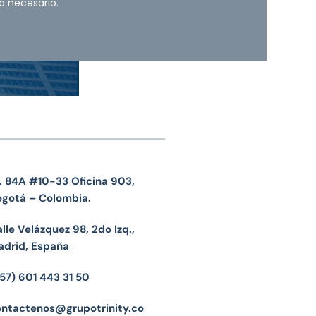
a necesario.
. 84A #10-33 Oficina 903,
ogotá – Colombia.
lle Velázquez 98, 2do Izq.,
adrid, España
57) 601 443 31 50
ontactenos@grupotrinity.co