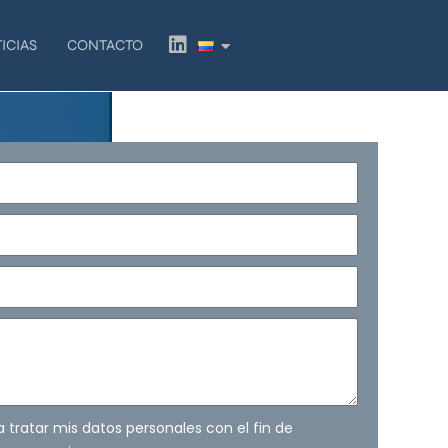
L
ICIAS
CONTACTO
i
n
k
e
d
i
n
ra tratar mis datos personales con el fin de