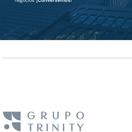
negocios.
¡Conversemos!