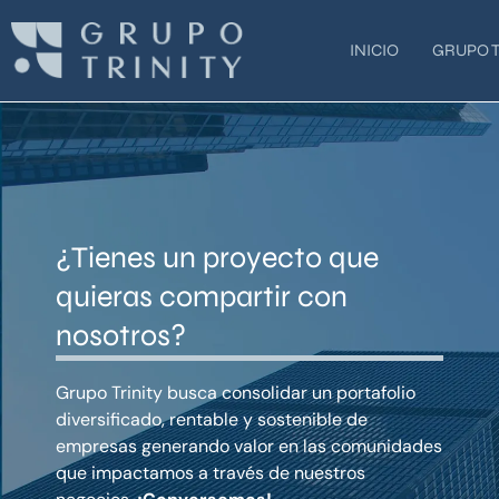
Ir
al
INICIO
GRUPO T
contenido
¿Tienes un proyecto que
quieras compartir con
nosotros?
Grupo Trinity busca consolidar un portafolio
diversificado, rentable y sostenible de
empresas generando valor en las comunidades
que impactamos a través de nuestros