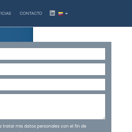
L
ICIAS
CONTACTO
i
n
k
e
d
i
n
ra tratar mis datos personales con el fin de