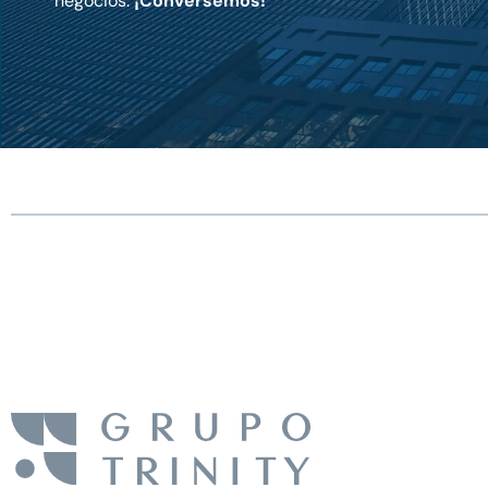
negocios.
¡Conversemos!