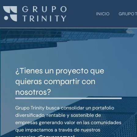
Ir
al
INICIO
GRUPO T
contenido
¿Tienes un proyecto que
quieras compartir con
nosotros?
Grupo Trinity busca consolidar un portafolio
diversificado, rentable y sostenible de
empresas generando valor en las comunidades
que impactamos a través de nuestros