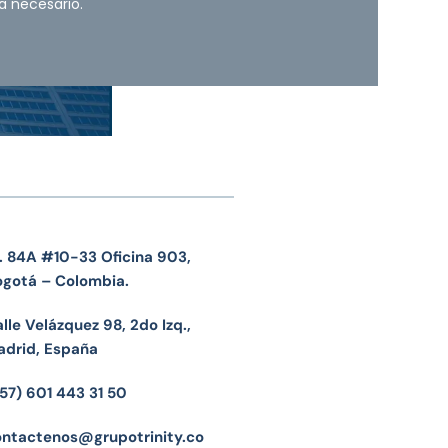
a necesario.
. 84A #10-33 Oficina 903,
ogotá – Colombia.
lle Velázquez 98, 2do Izq.,
adrid, España
57) 601 443 31 50
ontactenos@grupotrinity.co