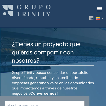
Ir
Men
al
contenido
L
i
n
k
e
d
¿Tienes un proyecto que
i
n
quieras compartir con
nosotros?
Grupo Trinity busca consolidar un portafolio
diversificado, rentable y sostenible de
empresas generando valor en las comunidades
que impactamos a través de nuestros
negocios.
¡Conversemos!
Nombre