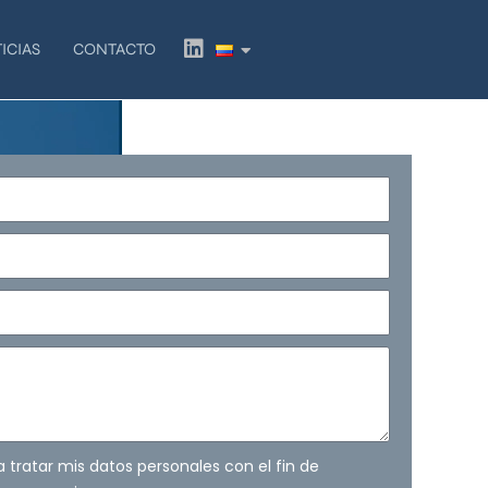
L
ICIAS
CONTACTO
i
n
k
e
d
i
n
ra tratar mis datos personales con el fin de