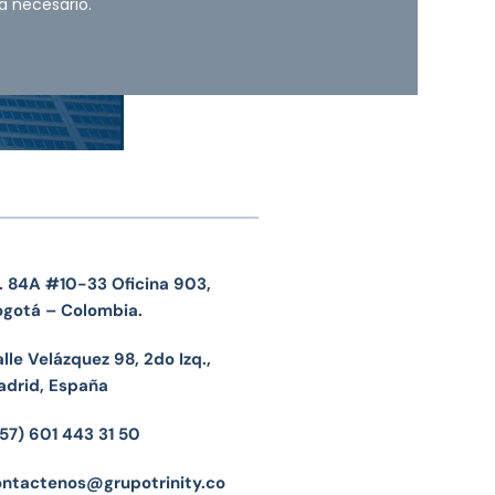
a necesario.
. 84A #10-33 Oficina 903,
ogotá – Colombia.
lle Velázquez 98, 2do Izq.,
adrid, España
57) 601 443 31 50
ontactenos@grupotrinity.co