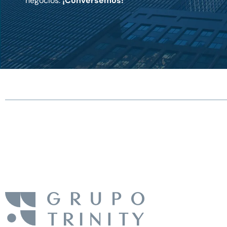
negocios.
¡Conversemos!