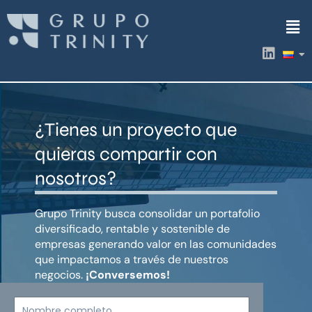
Ir
Men
al
contenido
L
i
n
k
e
d
¿Tienes un proyecto que
i
n
quieras compartir con
nosotros?
Grupo Trinity busca consolidar un portafolio
diversificado, rentable y sostenible de
empresas generando valor en las comunidades
que impactamos a través de nuestros
negocios.
¡Conversemos!
Nombre