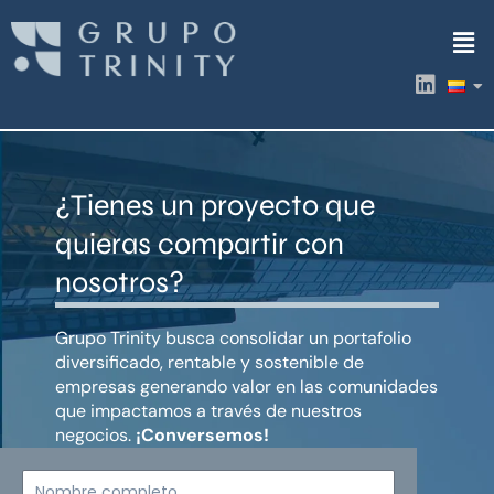
Ir
Men
al
contenido
L
i
n
k
e
d
¿Tienes un proyecto que
i
n
quieras compartir con
nosotros?
Grupo Trinity busca consolidar un portafolio
diversificado, rentable y sostenible de
empresas generando valor en las comunidades
que impactamos a través de nuestros
negocios.
¡Conversemos!
Nombre