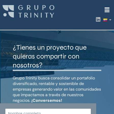
Ir
Men
al
contenido
L
i
n
k
e
d
¿Tienes un proyecto que
i
n
quieras compartir con
nosotros?
Grupo Trinity busca consolidar un portafolio
diversificado, rentable y sostenible de
empresas generando valor en las comunidades
que impactamos a través de nuestros
negocios.
¡Conversemos!
Nombre