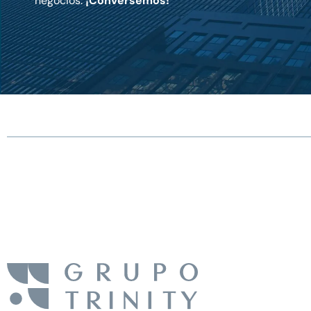
negocios.
¡Conversemos!