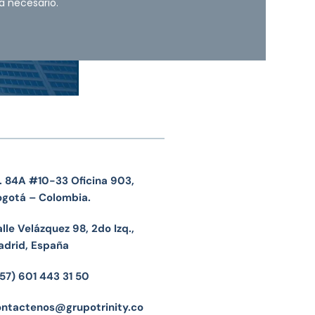
a necesario.
. 84A #10-33 Oficina 903,
ogotá – Colombia.
lle Velázquez 98, 2do Izq.,
adrid, España
57) 601 443 31 50
ontactenos@grupotrinity.co