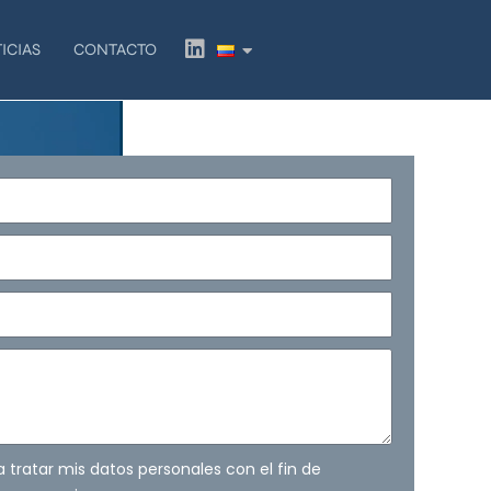
L
ICIAS
CONTACTO
i
n
k
e
d
i
n
ra tratar mis datos personales con el fin de