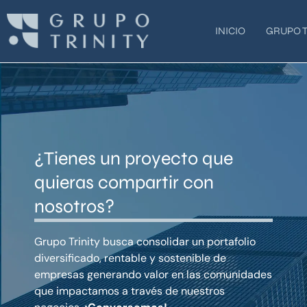
Ir
al
INICIO
GRUPO T
contenido
¿Tienes un proyecto que
quieras compartir con
nosotros?
Grupo Trinity busca consolidar un portafolio
diversificado, rentable y sostenible de
empresas generando valor en las comunidades
que impactamos a través de nuestros