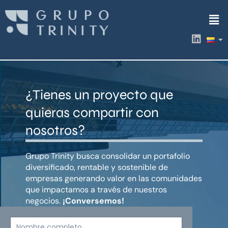
Ir
Men
al
contenido
L
i
n
k
e
d
¿Tienes un proyecto que
i
n
quieras compartir con
nosotros?
Grupo Trinity busca consolidar un portafolio
diversificado, rentable y sostenible de
empresas generando valor en las comunidades
que impactamos a través de nuestros
negocios.
¡Conversemos!
Nombre