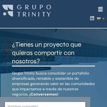
Ir
Men
al
contenido
L
i
n
k
e
d
¿Tienes un proyecto que
i
n
quieras compartir con
nosotros?
Grupo Trinity busca consolidar un portafolio
diversificado, rentable y sostenible de
empresas generando valor en las comunidades
que impactamos a través de nuestros
negocios.
¡Conversemos!
Nombre