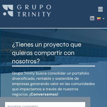
Ir
Men
al
contenido
L
i
n
k
e
d
¿Tienes un proyecto que
i
n
quieras compartir con
nosotros?
Grupo Trinity busca consolidar un portafolio
diversificado, rentable y sostenible de
empresas generando valor en las comunidades
que impactamos a través de nuestros
negocios.
¡Conversemos!
Nombre