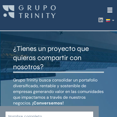
Ir
Men
al
contenido
L
i
n
k
e
d
¿Tienes un proyecto que
i
n
quieras compartir con
nosotros?
Grupo Trinity busca consolidar un portafolio
diversificado, rentable y sostenible de
empresas generando valor en las comunidades
que impactamos a través de nuestros
negocios.
¡Conversemos!
Nombre