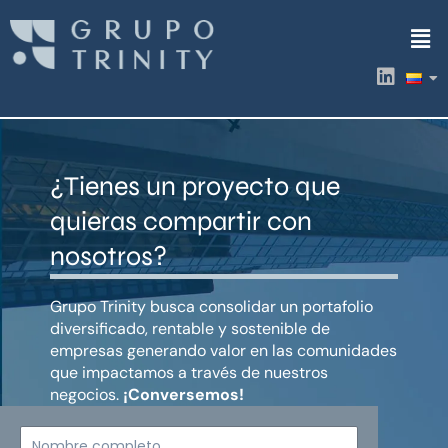
Ir
Men
al
contenido
L
i
n
k
e
d
¿Tienes un proyecto que
i
n
quieras compartir con
nosotros?
Grupo Trinity busca consolidar un portafolio
diversificado, rentable y sostenible de
empresas generando valor en las comunidades
que impactamos a través de nuestros
negocios.
¡Conversemos!
Nombre