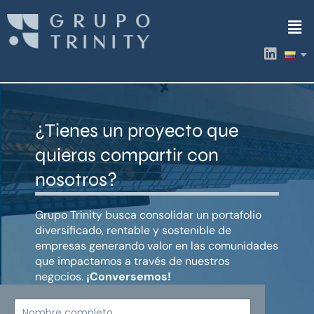
Ir
Men
al
contenido
L
i
n
k
e
d
¿Tienes un proyecto que
i
n
quieras compartir con
nosotros?
Grupo Trinity busca consolidar un portafolio
diversificado, rentable y sostenible de
empresas generando valor en las comunidades
que impactamos a través de nuestros
negocios.
¡Conversemos!
Nombre