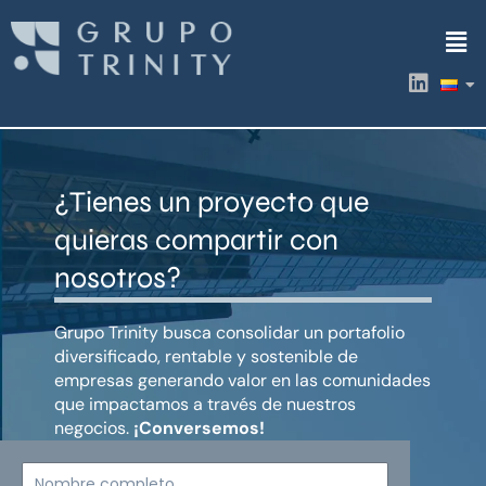
Ir
Men
al
contenido
L
i
n
k
e
d
¿Tienes un proyecto que
i
n
quieras compartir con
nosotros?
Grupo Trinity busca consolidar un portafolio
diversificado, rentable y sostenible de
empresas generando valor en las comunidades
que impactamos a través de nuestros
negocios.
¡Conversemos!
Nombre