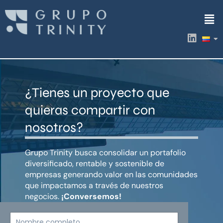
Ir
Men
al
contenido
L
i
n
k
e
d
¿Tienes un proyecto que
i
n
quieras compartir con
nosotros?
Grupo Trinity busca consolidar un portafolio
diversificado, rentable y sostenible de
empresas generando valor en las comunidades
que impactamos a través de nuestros
negocios.
¡Conversemos!
Nombre