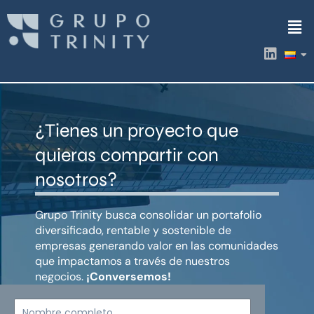
Ir
Men
al
contenido
L
i
n
k
e
d
¿Tienes un proyecto que
i
n
quieras compartir con
nosotros?
Grupo Trinity busca consolidar un portafolio
diversificado, rentable y sostenible de
empresas generando valor en las comunidades
que impactamos a través de nuestros
negocios.
¡Conversemos!
Nombre