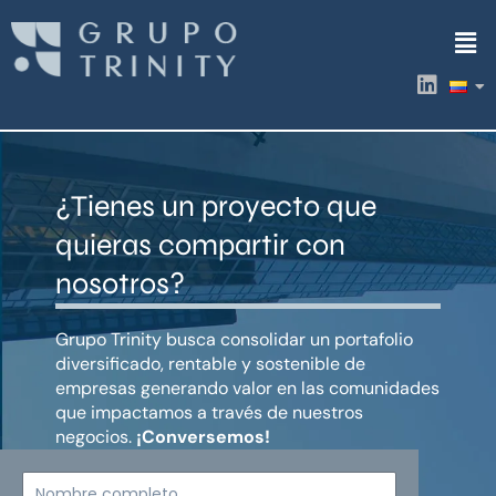
Ir
Men
al
contenido
L
i
n
k
e
d
¿Tienes un proyecto que
i
n
quieras compartir con
nosotros?
Grupo Trinity busca consolidar un portafolio
diversificado, rentable y sostenible de
empresas generando valor en las comunidades
que impactamos a través de nuestros
negocios.
¡Conversemos!
Nombre