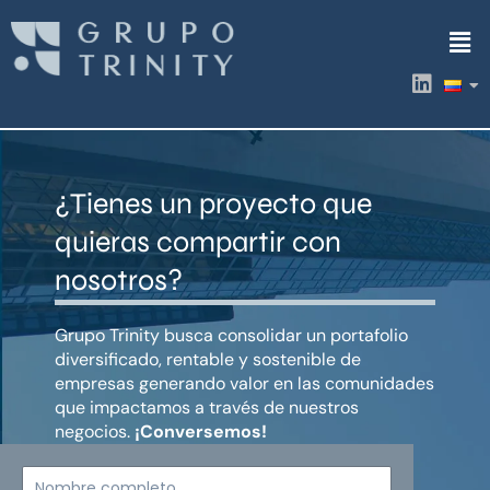
Ir
Men
al
contenido
L
i
n
k
e
d
¿Tienes un proyecto que
i
n
quieras compartir con
nosotros?
Grupo Trinity busca consolidar un portafolio
diversificado, rentable y sostenible de
empresas generando valor en las comunidades
que impactamos a través de nuestros
negocios.
¡Conversemos!
Nombre