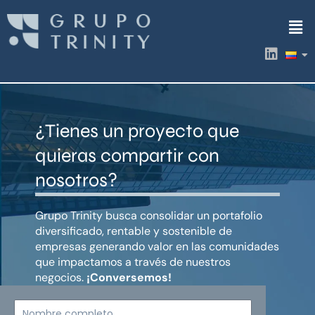
Ir
Men
al
contenido
L
i
n
k
e
d
¿Tienes un proyecto que
i
n
quieras compartir con
nosotros?
Grupo Trinity busca consolidar un portafolio
diversificado, rentable y sostenible de
empresas generando valor en las comunidades
que impactamos a través de nuestros
negocios.
¡Conversemos!
Nombre