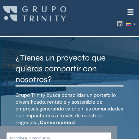
Ir
Men
al
contenido
L
i
n
k
e
d
¿Tienes un proyecto que
i
n
quieras compartir con
nosotros?
Grupo Trinity busca consolidar un portafolio
diversificado, rentable y sostenible de
empresas generando valor en las comunidades
que impactamos a través de nuestros
negocios.
¡Conversemos!
Nombre