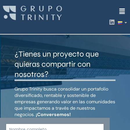
Ir
Men
al
contenido
L
i
n
k
e
d
¿Tienes un proyecto que
i
n
quieras compartir con
nosotros?
Grupo Trinity busca consolidar un portafolio
diversificado, rentable y sostenible de
empresas generando valor en las comunidades
que impactamos a través de nuestros
negocios.
¡Conversemos!
Nombre