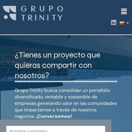
Ir
Men
al
contenido
L
i
n
k
e
d
¿Tienes un proyecto que
i
n
quieras compartir con
nosotros?
Grupo Trinity busca consolidar un portafolio
diversificado, rentable y sostenible de
empresas generando valor en las comunidades
que impactamos a través de nuestros
negocios.
¡Conversemos!
Nombre