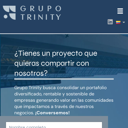
Ir
Men
al
contenido
L
i
n
k
e
d
¿Tienes un proyecto que
i
n
quieras compartir con
nosotros?
Grupo Trinity busca consolidar un portafolio
diversificado, rentable y sostenible de
empresas generando valor en las comunidades
que impactamos a través de nuestros
negocios.
¡Conversemos!
Nombre