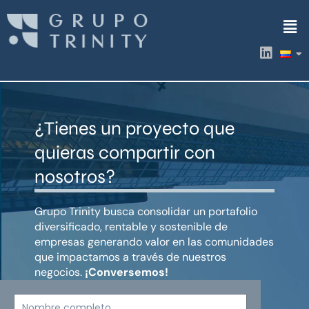
Ir
Men
al
contenido
L
i
n
k
e
d
¿Tienes un proyecto que
i
n
quieras compartir con
nosotros?
Grupo Trinity busca consolidar un portafolio
diversificado, rentable y sostenible de
empresas generando valor en las comunidades
que impactamos a través de nuestros
negocios.
¡Conversemos!
Nombre