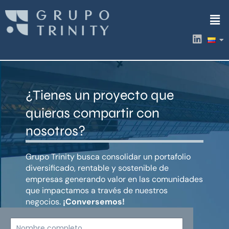
Ir
Men
al
contenido
L
i
n
k
e
d
¿Tienes un proyecto que
i
n
quieras compartir con
nosotros?
Grupo Trinity busca consolidar un portafolio
diversificado, rentable y sostenible de
empresas generando valor en las comunidades
que impactamos a través de nuestros
negocios.
¡Conversemos!
Nombre