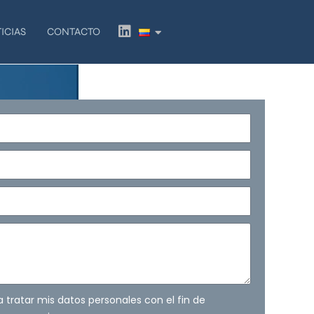
L
ICIAS
CONTACTO
i
n
k
e
d
i
n
ra tratar mis datos personales con el fin de