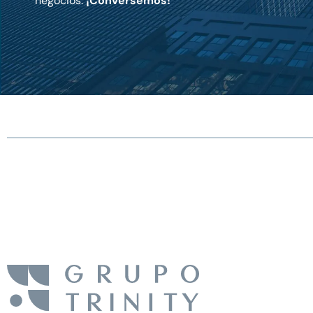
negocios.
¡Conversemos!