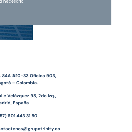
a necesario.
. 84A #10-33 Oficina 903,
ogotá – Colombia.
lle Velázquez 98, 2do Izq.,
adrid, España
57) 601 443 31 50
ontactenos@grupotrinity.co