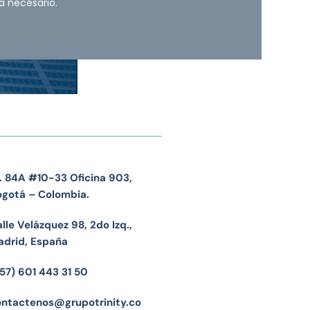
a necesario.
. 84A #10-33 Oficina 903,
ogotá – Colombia.
lle Velázquez 98, 2do Izq.,
adrid, España
57) 601 443 31 50
ontactenos@grupotrinity.co