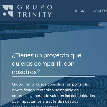
Ir
al
INICIO
GRUPO T
contenido
¿Tienes un proyecto que
quieras compartir con
nosotros?
Grupo Trinity busca consolidar un portafolio
diversificado, rentable y sostenible de
empresas generando valor en las comunidades
que impactamos a través de nuestros