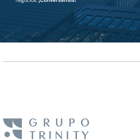
negocios.
¡Conversemos!