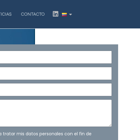
L
ICIAS
CONTACTO
i
n
k
e
d
i
n
ra tratar mis datos personales con el fin de