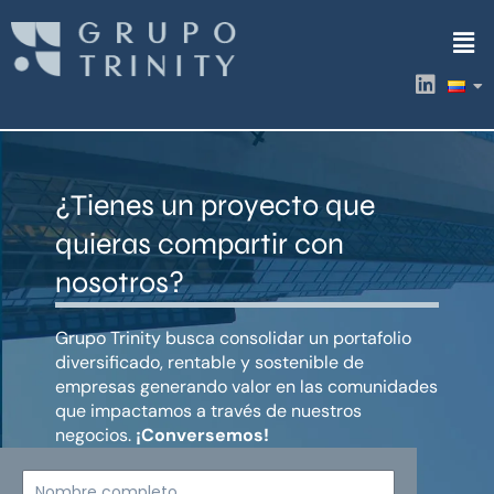
Ir
Men
al
contenido
L
i
n
k
e
d
¿Tienes un proyecto que
i
n
quieras compartir con
nosotros?
Grupo Trinity busca consolidar un portafolio
diversificado, rentable y sostenible de
empresas generando valor en las comunidades
que impactamos a través de nuestros
negocios.
¡Conversemos!
Nombre